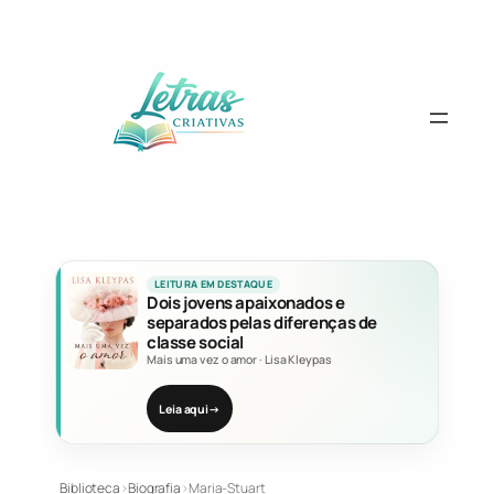
Pular
para
o
conteúdo
LEITURA EM DESTAQUE
Dois jovens apaixonados e
separados pelas diferenças de
classe social
Mais uma vez o amor
·
Lisa Kleypas
Leia aqui
→
Biblioteca
›
Biografia
›
Maria-Stuart