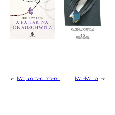
←
Maquinas-como-eu
Mar-Morto
→