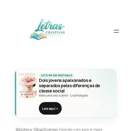
Pular
para
o
conteúdo
LEITURA EM DESTAQUE
Dois jovens apaixonados e
separados pelas diferenças de
classe social
Mais uma vez o amor
·
Lisa Kleypas
Leia aqui
→
Biblioteca
›
Obras Diversas
›
Falando-com-pais-e-maes