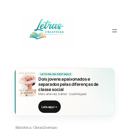
Pular
para
o
conteúdo
LEITURA EM DESTAQUE
Dois jovens apaixonados e
separados pelas diferenças de
classe social
Mais uma vez o amor
·
Lisa Kleypas
Leia aqui
→
Biblioteca
›
Obras Diversas
›