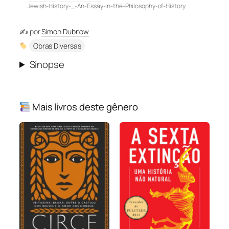
Jewish-History-_-An-Essay-in-the-Philosophy-of-History
✍️ por
Simon Dubnow
Obras Diversas
Sinopse
Mais livros deste gênero