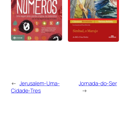
←
Jerusalem-Uma-
Jornada-do-Ser
Cidade-Tres
→