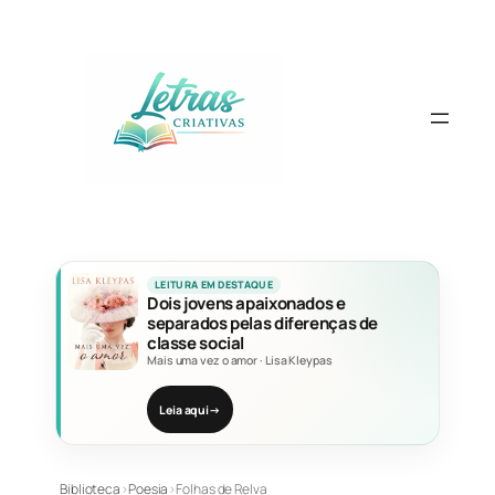
Pular
para
o
conteúdo
LEITURA EM DESTAQUE
Dois jovens apaixonados e
separados pelas diferenças de
classe social
Mais uma vez o amor
·
Lisa Kleypas
Leia aqui
→
Biblioteca
›
Poesia
›
Folhas de Relva