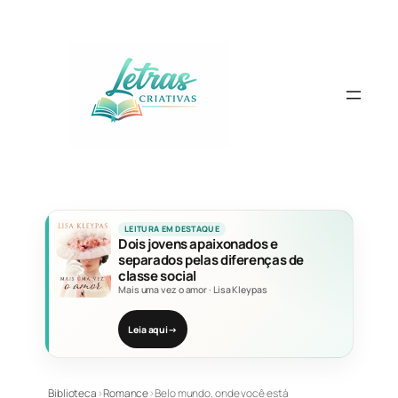
Pular
para
o
conteúdo
LEITURA EM DESTAQUE
Dois jovens apaixonados e
separados pelas diferenças de
classe social
Mais uma vez o amor
·
Lisa Kleypas
Leia aqui
→
Biblioteca
›
Romance
›
Belo mundo, onde você está