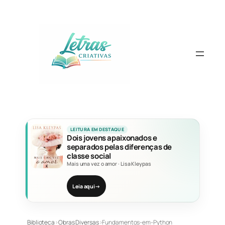
Pular
para
o
conteúdo
LEITURA EM DESTAQUE
Dois jovens apaixonados e
separados pelas diferenças de
classe social
Mais uma vez o amor
·
Lisa Kleypas
Leia aqui
→
Biblioteca
›
Obras Diversas
›
Fundamentos-em-Python