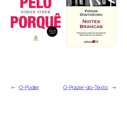
←
O-Poder
O-Prazer-do-Texto
→