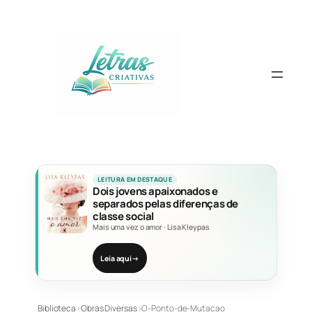
Pular
para
o
conteúdo
LEITURA EM DESTAQUE
Dois jovens apaixonados e
separados pelas diferenças de
classe social
Mais uma vez o amor
·
Lisa Kleypas
Leia aqui
→
Biblioteca
›
Obras Diversas
›
O-Ponto-de-Mutacao