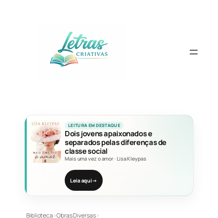
Pular
para
o
conteúdo
LEITURA EM DESTAQUE
Dois jovens apaixonados e
separados pelas diferenças de
classe social
Mais uma vez o amor
·
Lisa Kleypas
Leia aqui
→
Biblioteca
›
Obras Diversas
›