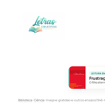
Pular
para
o
conteúdo
LEITURA E
Frustraç
O filho eter
Biblioteca
›
Ciência
›
Inveja-e-gratidao-e-outros-ensaios1946–