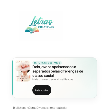
Pular
para
o
conteúdo
LEITURA EM DESTAQUE
Dois jovens apaixonados e
separados pelas diferenças de
classe social
Mais uma vez o amor
·
Lisa Kleypas
Leia aqui
→
Biblioteca
›
Obras Diversas
›
Irma-outsider