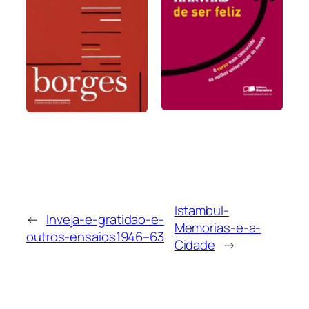
Istambul-
←
Inveja-e-gratidao-e-
Memorias-e-a-
outros-ensaios1946–63
Cidade
→