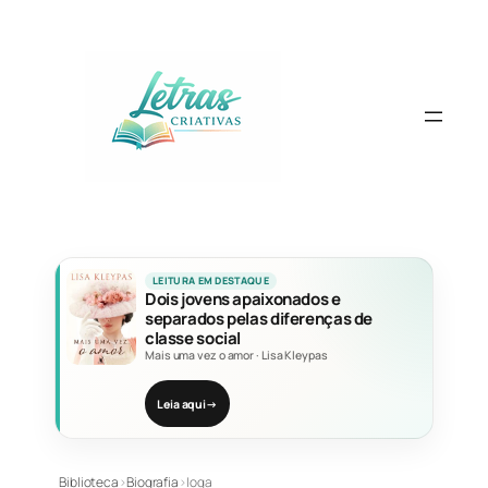
Pular
para
o
conteúdo
LEITURA EM DESTAQUE
Dois jovens apaixonados e
separados pelas diferenças de
classe social
Mais uma vez o amor
·
Lisa Kleypas
Leia aqui
→
Biblioteca
›
Biografia
›
Ioga