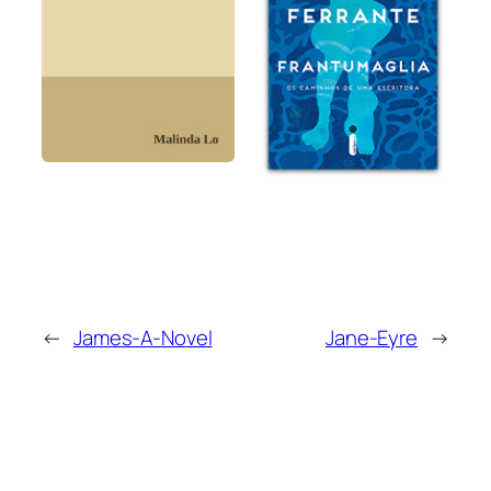
←
James-A-Novel
Jane-Eyre
→