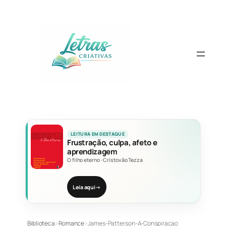
Pular
para
o
conteúdo
LEITURA EM DESTAQUE
Frustração, culpa, afeto e
aprendizagem
O filho eterno
·
Cristovão Tezza
Leia aqui
→
Biblioteca
›
Romance
›
James-Patterson-A-Conspiracao