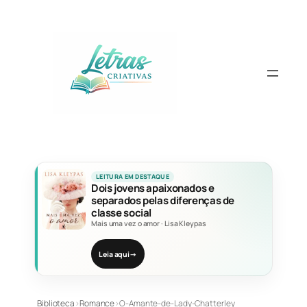
Pular
para
o
conteúdo
LEITURA EM DESTAQUE
Dois jovens apaixonados e
separados pelas diferenças de
classe social
Mais uma vez o amor
·
Lisa Kleypas
Leia aqui
→
Biblioteca
›
Romance
›
O-Amante-de-Lady-Chatterley