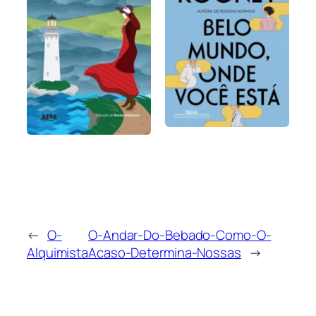
←
O-
O-Andar-Do-Bebado-Como-O-
Alquimista
Acaso-Determina-Nossas
→