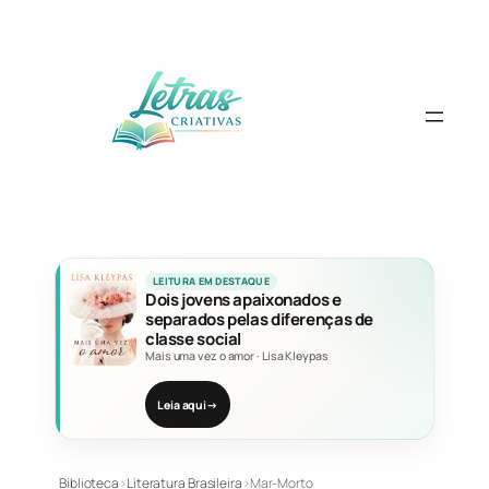
Pular
para
o
conteúdo
LEITURA EM DESTAQUE
Dois jovens apaixonados e
separados pelas diferenças de
classe social
Mais uma vez o amor
·
Lisa Kleypas
Leia aqui
→
Biblioteca
›
Literatura Brasileira
›
Mar-Morto