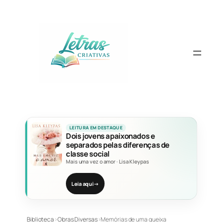
Pular
para
o
conteúdo
LEITURA EM DESTAQUE
Dois jovens apaixonados e
separados pelas diferenças de
classe social
Mais uma vez o amor
·
Lisa Kleypas
Leia aqui
→
Biblioteca
›
Obras Diversas
›
Memórias de uma gueixa