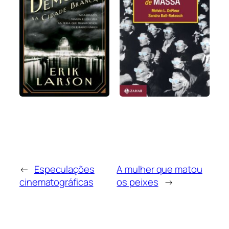
←
Especulações
A mulher que matou
cinematográficas
os peixes
→