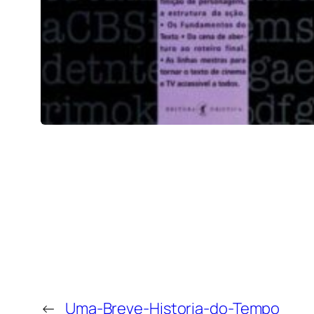
←
Uma-Breve-Historia-do-Tempo