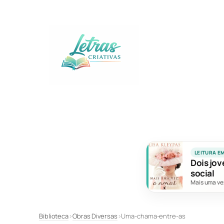
Pular
para
o
conteúdo
LEITURA E
Dois jov
social
Mais uma ve
Biblioteca
›
Obras Diversas
›
Uma-chama-entre-as