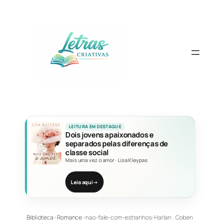
Pular
para
o
conteúdo
LEITURA EM DESTAQUE
Dois jovens apaixonados e
separados pelas diferenças de
classe social
Mais uma vez o amor
·
Lisa Kleypas
Leia aqui
→
Biblioteca
›
Romance
›
nao-fale-com-estranhos-Harlan_Coben