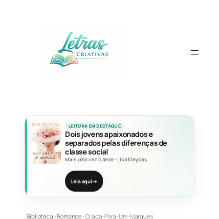
Pular
para
o
conteúdo
LEITURA EM DESTAQUE
Dois jovens apaixonados e
separados pelas diferenças de
classe social
Mais uma vez o amor
·
Lisa Kleypas
Leia aqui
→
Biblioteca
›
Romance
›
Cilada-Para-Um-Marques