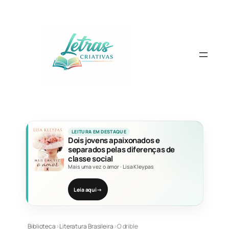
Pular
para
o
conteúdo
LEITURA EM DESTAQUE
Dois jovens apaixonados e
separados pelas diferenças de
classe social
Mais uma vez o amor
·
Lisa Kleypas
Leia aqui
→
Biblioteca
›
Literatura Brasileira
›
O drible