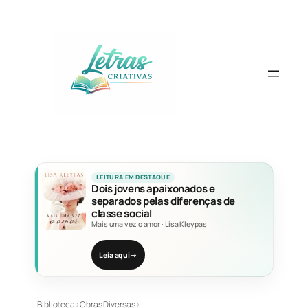
Pular
para
o
conteúdo
LEITURA EM DESTAQUE
Dois jovens apaixonados e
separados pelas diferenças de
classe social
Mais uma vez o amor
·
Lisa Kleypas
Leia aqui
→
Biblioteca
›
Obras Diversas
›