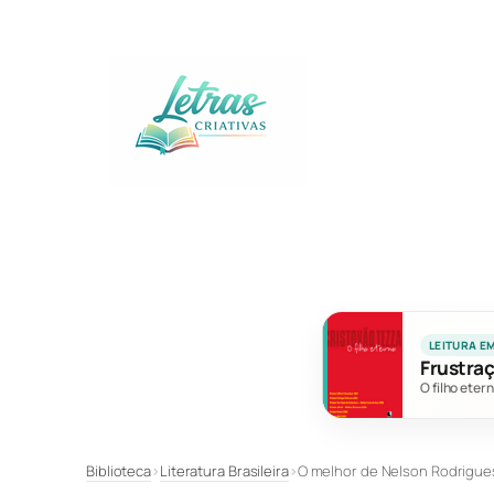
Pular
para
o
conteúdo
LEITURA E
Frustraç
O filho eter
Biblioteca
›
Literatura Brasileira
›
O melhor de Nelson Rodrigue