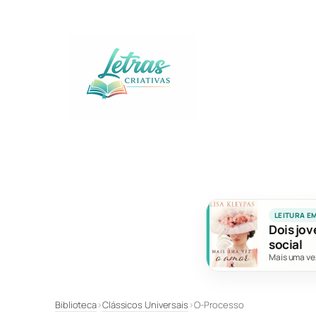
Pular
para
o
conteúdo
LEITURA E
Dois jov
social
Mais uma ve
Biblioteca
›
Clássicos Universais
›
O-Processo