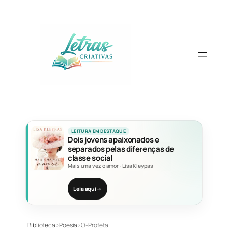
Pular
para
o
conteúdo
LEITURA EM DESTAQUE
Dois jovens apaixonados e
separados pelas diferenças de
classe social
Mais uma vez o amor
·
Lisa Kleypas
Leia aqui
→
Biblioteca
›
Poesia
›
O-Profeta