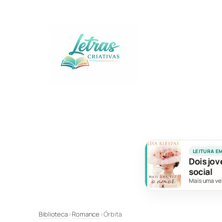
Pular
para
o
conteúdo
LEITURA E
Dois jov
social
Mais uma ve
Biblioteca
›
Romance
›
Órbita