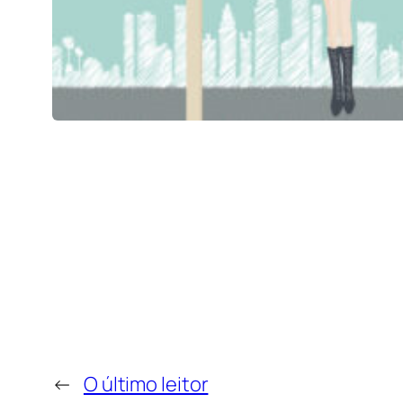
←
O último leitor