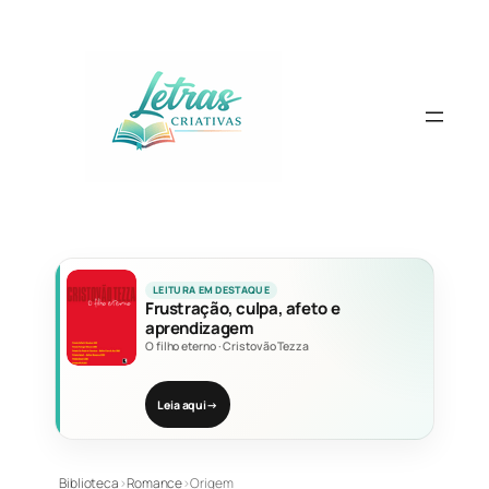
Pular
para
o
conteúdo
LEITURA EM DESTAQUE
Frustração, culpa, afeto e
aprendizagem
O filho eterno
·
Cristovão Tezza
Leia aqui
→
Biblioteca
›
Romance
›
Origem