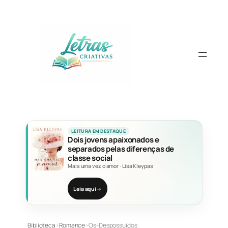
Pular
para
o
conteúdo
LEITURA EM DESTAQUE
Dois jovens apaixonados e
separados pelas diferenças de
classe social
Mais uma vez o amor
·
Lisa Kleypas
Leia aqui
→
Biblioteca
›
Romance
›
Os-Despossuidos