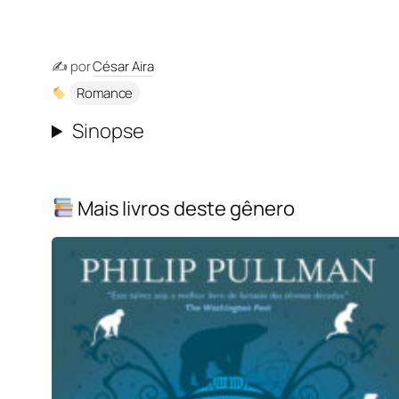
✍️ por
César Aira
Romance
Sinopse
Mais livros deste gênero