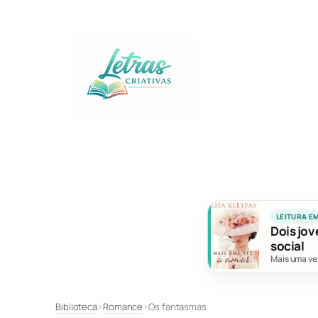
Pular
para
o
conteúdo
LEITURA E
Dois jov
social
Mais uma ve
Biblioteca
›
Romance
›
Os fantasmas