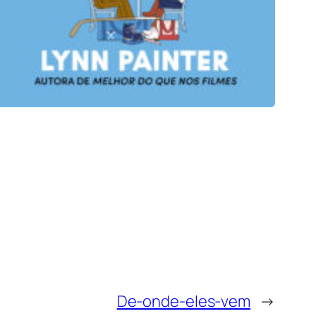
De-onde-eles-vem
→