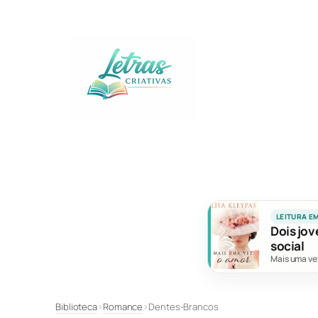
Pular
para
o
conteúdo
LEITURA E
Dois jov
social
Mais uma ve
Biblioteca
›
Romance
›
Dentes-Brancos