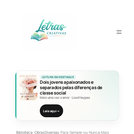
Pular
para
o
conteúdo
LEITURA EM DESTAQUE
Dois jovens apaixonados e
separados pelas diferenças de
classe social
Mais uma vez o amor
·
Lisa Kleypas
Leia aqui
→
Biblioteca
›
Obras Diversas
›
Para-Sempre-ou-Nunca-Mais