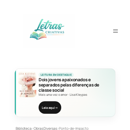
Pular
para
o
conteúdo
LEITURA EM DESTAQUE
Dois jovens apaixonados e
separados pelas diferenças de
classe social
Mais uma vez o amor
·
Lisa Kleypas
Leia aqui
→
Biblioteca
›
Obras Diversas
›
Ponto-de-Impacto