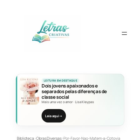
Pular
para
o
conteúdo
LEITURA EM DESTAQUE
Dois jovens apaixonados e
separados pelas diferenças de
classe social
Mais uma vez o amor
·
Lisa Kleypas
Leia aqui
→
Biblioteca
›
Obras Diversas
›
Por-Favor-Nao-Matem-a-Cotovia