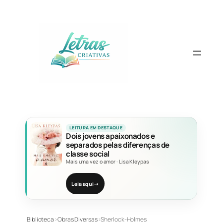
Pular
para
o
conteúdo
LEITURA EM DESTAQUE
Dois jovens apaixonados e
separados pelas diferenças de
classe social
Mais uma vez o amor
·
Lisa Kleypas
Leia aqui
→
Biblioteca
›
Obras Diversas
›
Sherlock-Holmes