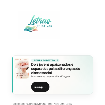
Pular
para
o
conteúdo
LEITURA EM DESTAQUE
Dois jovens apaixonados e
separados pelas diferenças de
classe social
Mais uma vez o amor
·
Lisa Kleypas
Leia aqui
→
Biblioteca
›
Obras Diversas
›
The-New-Jim-Crow