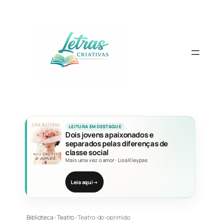
Pular
para
o
conteúdo
LEITURA EM DESTAQUE
Dois jovens apaixonados e
separados pelas diferenças de
classe social
Mais uma vez o amor
·
Lisa Kleypas
Leia aqui
→
Biblioteca
›
Teatro
›
Teatro-do-oprimido