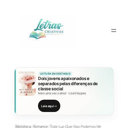
Pular
para
o
conteúdo
LEITURA EM DESTAQUE
Dois jovens apaixonados e
separados pelas diferenças de
classe social
Mais uma vez o amor
·
Lisa Kleypas
Leia aqui
→
Biblioteca
›
Romance
›
Toda-Luz-Que-Nao-Podemos-Ver