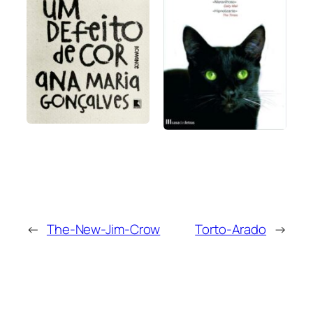
←
The-New-Jim-Crow
Torto-Arado
→