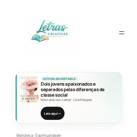
Pular
para
o
conteúdo
LEITURA EM DESTAQUE
Dois jovens apaixonados e
separados pelas diferenças de
classe social
Mais uma vez o amor
·
Lisa Kleypas
Leia aqui
→
Biblioteca
›
Espiritualidade
›