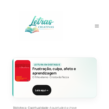
Pular
para
o
conteúdo
LEITURA EM DESTAQUE
Frustração, culpa, afeto e
aprendizagem
O filho eterno
·
Cristovão Tezza
Leia aqui
→
Biblioteca
›
Espiritualidade
›
A quietude é a chave