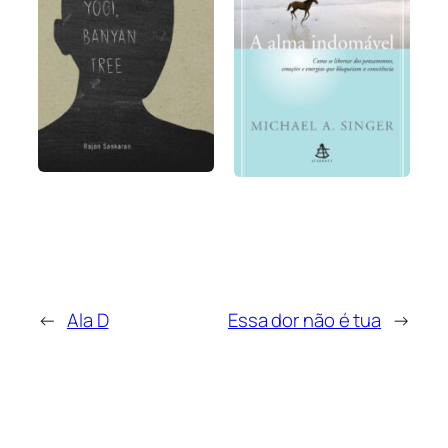
←
Ala D
Essa dor não é tua
→