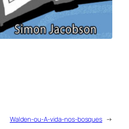
Walden-ou-A-vida-nos-bosques
→