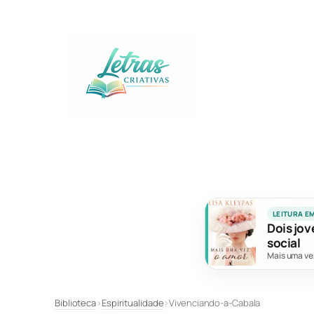
Pular
para
o
conteúdo
LEITURA E
Dois jov
social
Mais uma ve
Biblioteca
›
Espiritualidade
›
Vivenciando-a-Cabala