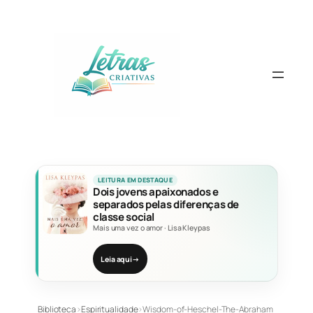
Pular
para
o
conteúdo
LEITURA EM DESTAQUE
Dois jovens apaixonados e
separados pelas diferenças de
classe social
Mais uma vez o amor
·
Lisa Kleypas
Leia aqui
→
Biblioteca
›
Espiritualidade
›
Wisdom-of-Heschel-The-Abraham