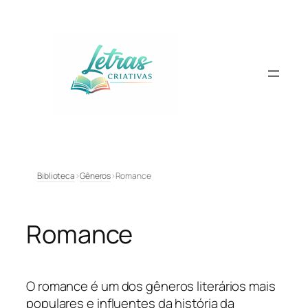
Pular
para
o
conteúdo
Biblioteca
›
Gêneros
›
Romance
Romance
O romance é um dos gêneros literários mais
populares e influentes da história da