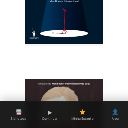
▶
Continuar
Biblioteca
Minha Estante
Área