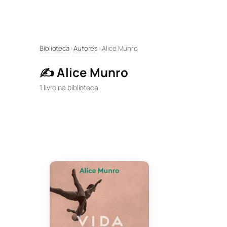
Pular
Biblioteca
›
Autores
›
Alice Munro
para
✍️ Alice Munro
o
conteúdo
1 livro na biblioteca