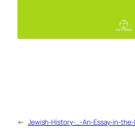
←
Jewish-History-_-An-Essay-in-the-