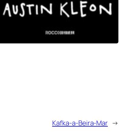
Kafka-a-Beira-Mar
→