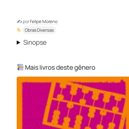
✍️ por
Felipe Moreno
Obras Diversas
Sinopse
Mais livros deste gênero