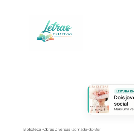
Pular
para
o
conteúdo
LEITURA E
Dois jov
social
Mais uma ve
Biblioteca
›
Obras Diversas
›
Jornada-do-Ser