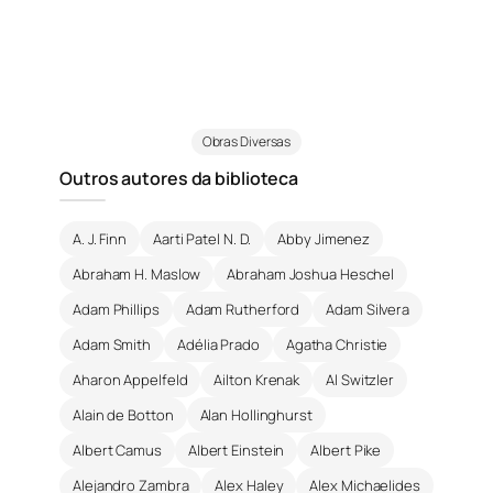
Obras Diversas
Outros autores da biblioteca
A. J. Finn
Aarti Patel N. D.
Abby Jimenez
Abraham H. Maslow
Abraham Joshua Heschel
Adam Phillips
Adam Rutherford
Adam Silvera
Adam Smith
Adélia Prado
Agatha Christie
Aharon Appelfeld
Ailton Krenak
Al Switzler
Alain de Botton
Alan Hollinghurst
Albert Camus
Albert Einstein
Albert Pike
Alejandro Zambra
Alex Haley
Alex Michaelides