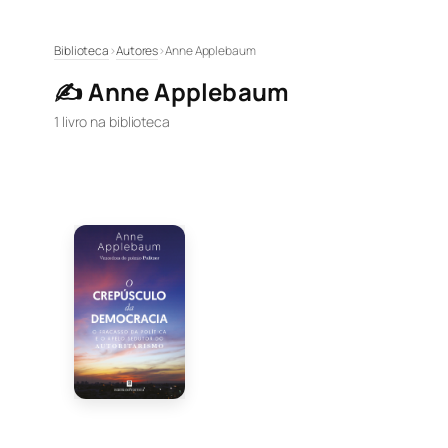
Pular
Biblioteca
›
Autores
›
Anne Applebaum
para
✍️ Anne Applebaum
o
conteúdo
1 livro na biblioteca