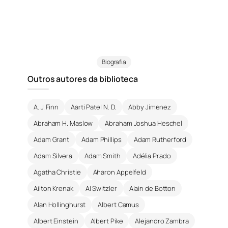
Biografia
Outros autores da biblioteca
A. J. Finn
Aarti Patel N. D.
Abby Jimenez
Abraham H. Maslow
Abraham Joshua Heschel
Adam Grant
Adam Phillips
Adam Rutherford
Adam Silvera
Adam Smith
Adélia Prado
Agatha Christie
Aharon Appelfeld
Ailton Krenak
Al Switzler
Alain de Botton
Alan Hollinghurst
Albert Camus
Albert Einstein
Albert Pike
Alejandro Zambra