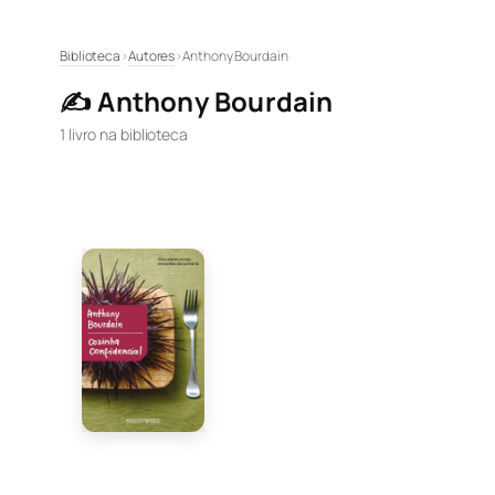
Pular
Biblioteca
›
Autores
›
Anthony Bourdain
para
✍️ Anthony Bourdain
o
conteúdo
1 livro na biblioteca