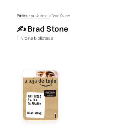
Pular
Biblioteca
›
Autores
›
Brad Stone
para
✍️ Brad Stone
o
conteúdo
1 livro na biblioteca