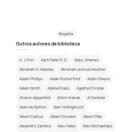
Biografia
Outros autores da biblioteca
A. J. Finn
Aarti Patel N. D.
Abby Jimenez
Abraham H. Maslow
Abraham Joshua Heschel
Adam Phillips
Adam Rutherford
Adam Silvera
Adam Smith
Adélia Prado
Agatha Christie
Aharon Appelfeld
Ailton Krenak
Al Switzler
Alain de Botton
Alan Hollinghurst
Albert Camus
Albert Einstein
Albert Pike
Alejandro Zambra
Alex Haley
Alex Michaelides