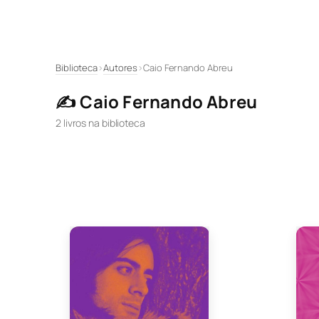
Pular
Biblioteca
›
Autores
›
Caio Fernando Abreu
para
✍️ Caio Fernando Abreu
o
conteúdo
2 livros na biblioteca