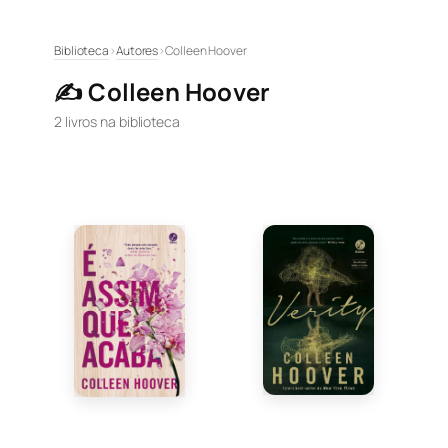
Pular
Biblioteca
›
Autores
›
Colleen Hoover
para
✍️ Colleen Hoover
o
conteúdo
2 livros na biblioteca