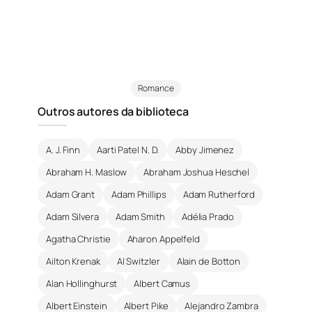
Romance
Outros autores da biblioteca
A. J. Finn
Aarti Patel N. D.
Abby Jimenez
Abraham H. Maslow
Abraham Joshua Heschel
Adam Grant
Adam Phillips
Adam Rutherford
Adam Silvera
Adam Smith
Adélia Prado
Agatha Christie
Aharon Appelfeld
Ailton Krenak
Al Switzler
Alain de Botton
Alan Hollinghurst
Albert Camus
Albert Einstein
Albert Pike
Alejandro Zambra