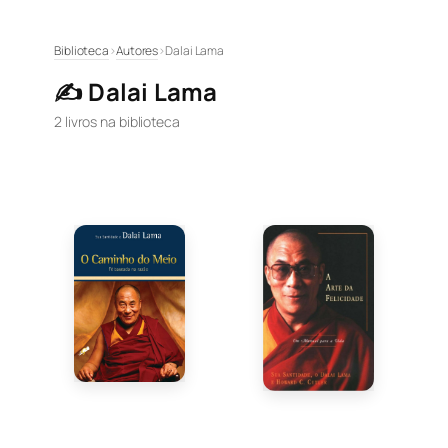
Pular
Biblioteca
›
Autores
›
Dalai Lama
para
✍️ Dalai Lama
o
conteúdo
2 livros na biblioteca