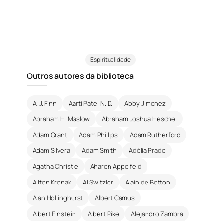
Espiritualidade
Outros autores da biblioteca
A. J. Finn
Aarti Patel N. D.
Abby Jimenez
Abraham H. Maslow
Abraham Joshua Heschel
Adam Grant
Adam Phillips
Adam Rutherford
Adam Silvera
Adam Smith
Adélia Prado
Agatha Christie
Aharon Appelfeld
Ailton Krenak
Al Switzler
Alain de Botton
Alan Hollinghurst
Albert Camus
Albert Einstein
Albert Pike
Alejandro Zambra