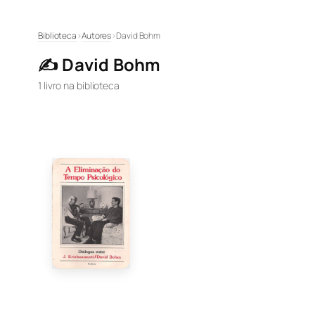
Pular
Biblioteca
›
Autores
›
David Bohm
para
✍️ David Bohm
o
conteúdo
1 livro na biblioteca