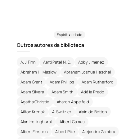
Espiritualidade
Outros autores da biblioteca
A. J. Finn
Aarti Patel N. D.
Abby Jimenez
Abraham H. Maslow
Abraham Joshua Heschel
Adam Grant
Adam Phillips
Adam Rutherford
Adam Silvera
Adam Smith
Adélia Prado
Agatha Christie
Aharon Appelfeld
Ailton Krenak
Al Switzler
Alain de Botton
Alan Hollinghurst
Albert Camus
Albert Einstein
Albert Pike
Alejandro Zambra