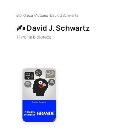
Pular
Biblioteca
›
Autores
›
David J. Schwartz
para
✍️ David J. Schwartz
o
conteúdo
1 livro na biblioteca