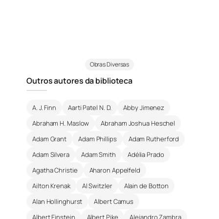
Obras Diversas
Outros autores da biblioteca
A. J. Finn
Aarti Patel N. D.
Abby Jimenez
Abraham H. Maslow
Abraham Joshua Heschel
Adam Grant
Adam Phillips
Adam Rutherford
Adam Silvera
Adam Smith
Adélia Prado
Agatha Christie
Aharon Appelfeld
Ailton Krenak
Al Switzler
Alain de Botton
Alan Hollinghurst
Albert Camus
Albert Einstein
Albert Pike
Alejandro Zambra